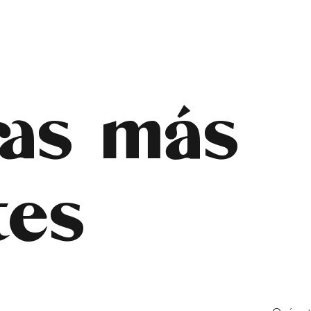
as más
tes